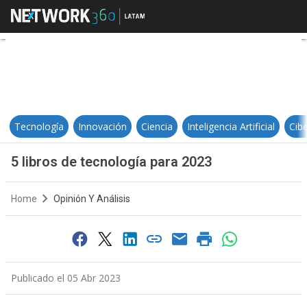
5 libros de tecnología para 2023
Tecnología
Innovación
Ciencia
Inteligencia Artificial
Cib
5 libros de tecnología para 2023
Home
Opinión Y Análisis
Publicado el 05 Abr 2023