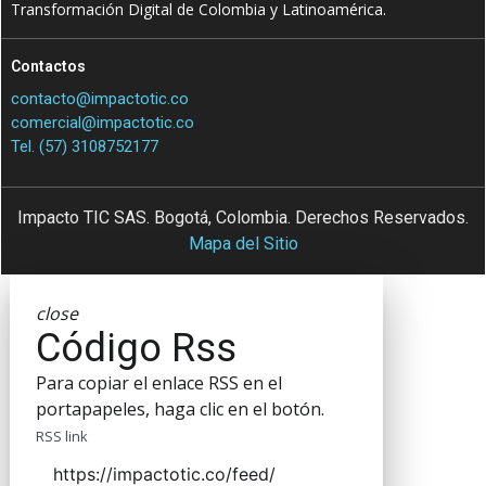
Transformación Digital de Colombia y Latinoamérica.
Contactos
contacto@impactotic.co
comercial@impactotic.co
Tel. (57) 3108752177
Impacto TIC SAS. Bogotá, Colombia. Derechos Reservados.
Mapa del Sitio
close
Código Rss
Para copiar el enlace RSS en el
portapapeles, haga clic en el botón.
RSS link