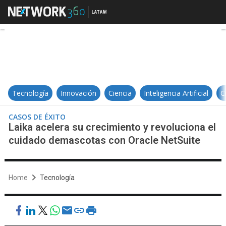
Laika acelera su crecimiento y r
Tecnología
Innovación
Ciencia
Inteligencia Artificial
C
CASOS DE ÉXITO
Laika acelera su crecimiento y revoluciona el
cuidado demascotas con Oracle NetSuite
Home
Tecnología