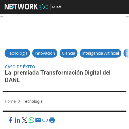
La premiada Transformación Digit
Tecnología
Innovación
Ciencia
Inteligencia Artificial
C
CASO DE ÉXITO
La premiada Transformación Digital del
DANE
Home
Tecnología