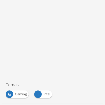
Temas
G
I
Gaming
Intel