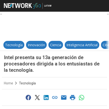
Intel presenta su 13a generación d
Tecnología
Innovación
Ciencia
Inteligencia Artificial
Cib
Intel presenta su 13a generación de
procesadores dirigida a los entusiastas de
la tecnología.
Home
Tecnología