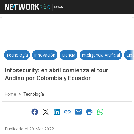
Infosecurity: en abril comienza e
Tecnología
Innovación
Ciencia
Inteligencia Artificial
Cib
Infosecurity: en abril comienza el tour
Andino por Colombia y Ecuador
Home
Tecnología
Publicado el 29 Mar 2022