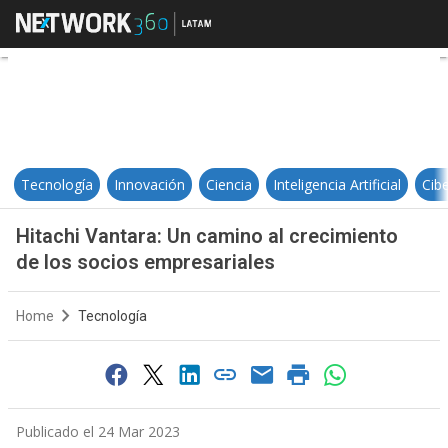
Hitachi Vantara: Un camino al cre
Tecnología
Innovación
Ciencia
Inteligencia Artificial
Cib
Hitachi Vantara: Un camino al crecimiento
de los socios empresariales
Home
Tecnología
Publicado el 24 Mar 2023