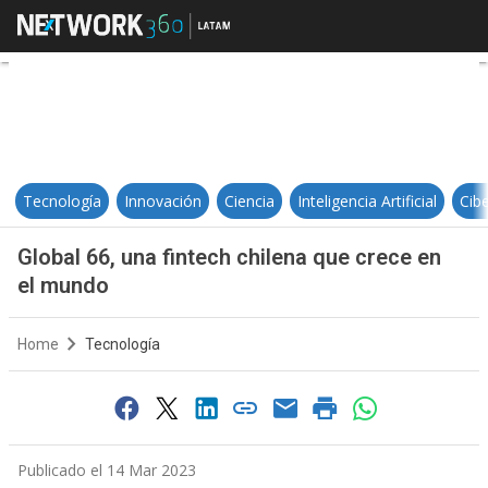
Global 66, una fintech chilena qu
Tecnología
Innovación
Ciencia
Inteligencia Artificial
Cib
Global 66, una fintech chilena que crece en
el mundo
Home
Tecnología
Publicado el 14 Mar 2023