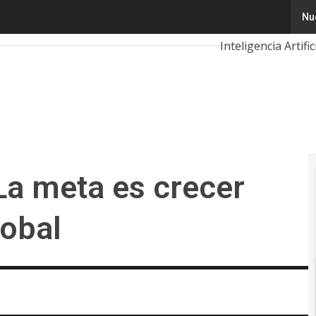
 meta es crecer más que Red Hat Global
Nu
Tecnología
Inn
Inteligencia Artific
Ciberseguridad
Calendario de Eve
La meta es crecer
obal