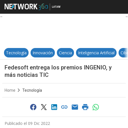
Fedesoft entrega los premios ING
Tecnología
Innovación
Ciencia
Inteligencia Artificial
Cib
Fedesoft entrega los premios INGENIO, y
más noticias TIC
Home
Tecnología
Publicado el 09 Dic 2022