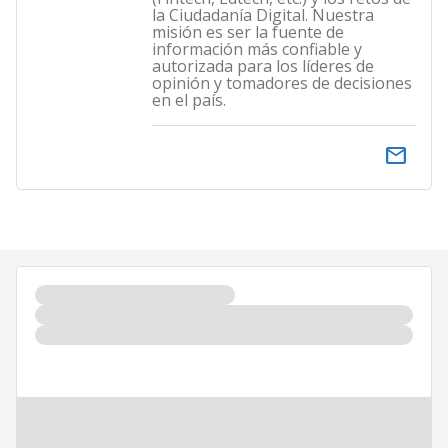
la Ciudadanía Digital. Nuestra
misión es ser la fuente de
información más confiable y
autorizada para los líderes de
opinión y tomadores de decisiones
en el país.
email