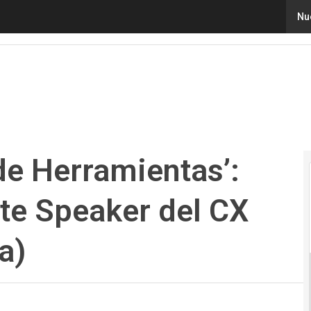
 Herramientas’: Olga Guseva, Keynote Speaker del CX Day
Nu
de Herramientas’:
te Speaker del CX
a)