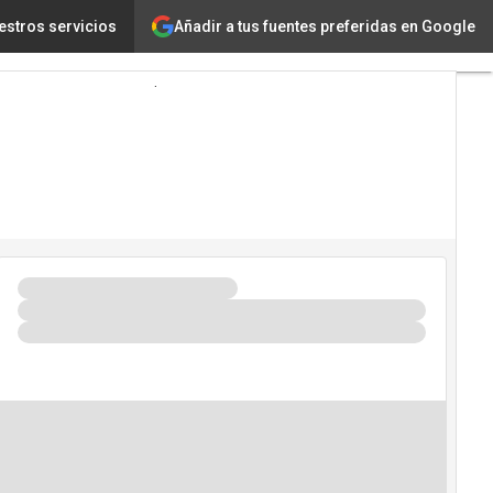
Añadir a tus fuentes preferidas en Google
 2022 (entrevista)
estros servicios
Tecnología
Innovación
Ciencia
Inteligencia
Artificial
Ciberseguridad
Calendario
de
Eventos
TIC 2026