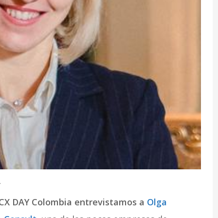
.
l CX DAY Colombia entrevistamos a
Olga