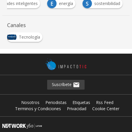
E
S
iudades inteligentes
energía
sostenibilidad
Canales
Tecnología
Suscríbete
Nosotros
Periodistas
Etiquetas
Rss Feed
Terminos y Condiciones
Privacidad
Cookie Center