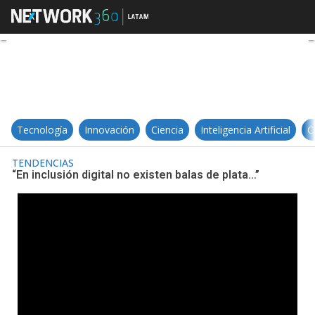
“En inclusión digital no existen ba
Tecnología
Innovación
Ciencia
Inteligencia Artificial
C
TENDENCIAS
“En inclusión digital no existen balas de plata…”