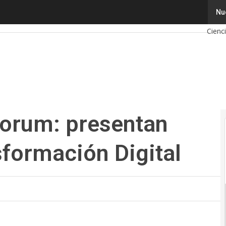
rum: presentan estudio sobre Transformación Digital
Tecno
Nu
Cienc
Inteli
Ciber
Calen
Forum: presentan
sformación Digital