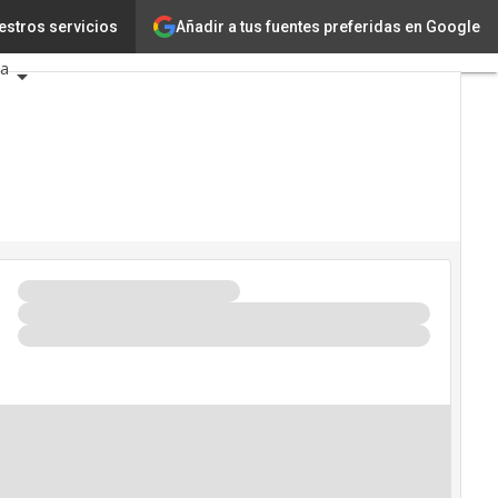
Añadir a tus fuentes preferidas en Google
logía
estros servicios
Innovación
ia
gencia Artificial
seguridad
dario de Eventos TIC 2026