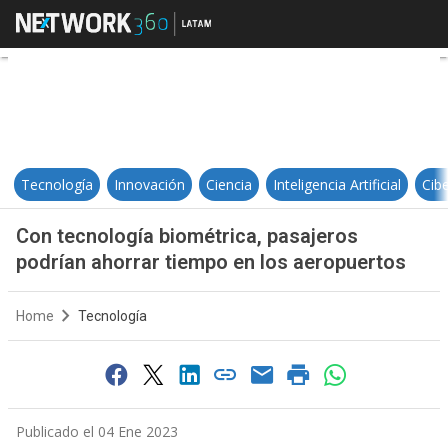
Con tecnología biométrica, pasaje
Tecnología
Innovación
Ciencia
Inteligencia Artificial
Cib
Con tecnología biométrica, pasajeros
podrían ahorrar tiempo en los aeropuertos
Home
Tecnología
Publicado el 04 Ene 2023