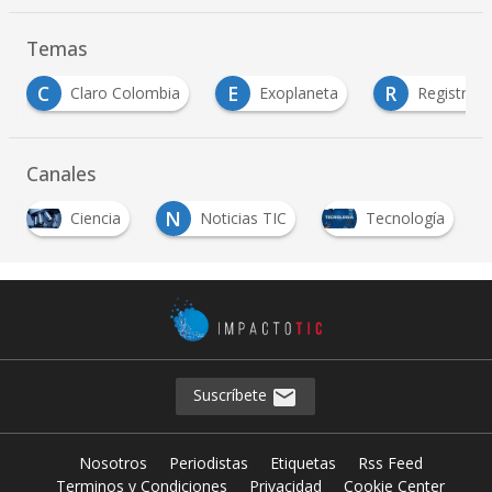
Temas
E
R
a
Exoplaneta
Registraduría Nacional del Estado Ci
Canales
N
Ciencia
Noticias TIC
Tecnología
Suscríbete
Nosotros
Periodistas
Etiquetas
Rss Feed
Terminos y Condiciones
Privacidad
Cookie Center