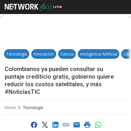
Colombianos ya pueden consultar s
Tecnología
Innovación
Ciencia
Inteligencia Artificial
Cib
Colombianos ya pueden consultar su
puntaje crediticio gratis, gobierno quiere
reducir los costos satelitales, y más
#NoticiasTIC
Home
Tecnología