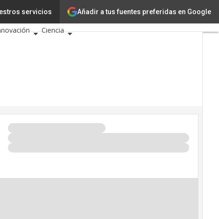
Añadir a tus fuentes preferidas en Google
estros servicios
ecnología
nnovación
Ciencia
nteligencia Artificial
iberseguridad
alendario de Eventos TIC
026