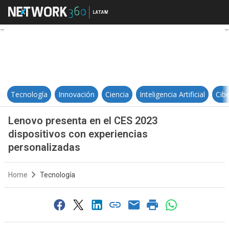
Lenovo presenta en el CES 2023 d
Tecnología
Innovación
Ciencia
Inteligencia Artificial
Cib
Lenovo presenta en el CES 2023
dispositivos con experiencias
personalizadas
Home
Tecnología