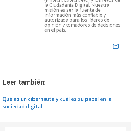
(Fintech, Edtech, etc.) y los retos de
la Ciudadanía Digital. Nuestra
misión es ser la fuente de
información más confiable y
autorizada para los líderes de
opinión y tomadores de decisiones
en el país.
email
Leer también:
Qué es un cibernauta y cuál es su papel en la
sociedad digital