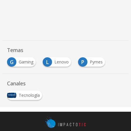
Temas
G
L
P
Gaming
Lenovo
Pymes
Canales
Tecnología