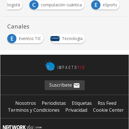
C
E
io Bogotá
computación cuántica
eSports
Canales
E
Eventos TIC
Tecnología
Suscríbete
Nosotros
Periodistas
Etiquetas
Rss Feed
Terminos y Condiciones
Privacidad
Cookie Center