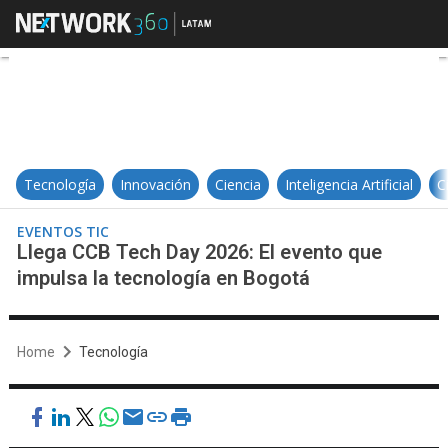
Llega CCB Tech Day 2026: El even
Tecnología
Innovación
Ciencia
Inteligencia Artificial
C
EVENTOS TIC
Llega CCB Tech Day 2026: El evento que
impulsa la tecnología en Bogotá
Home
Tecnología