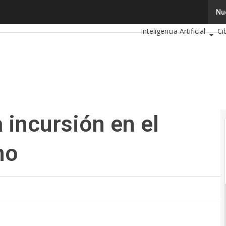
 incursión en el mercado colombiano
Tecnología
Innovación
Nu
Inteligencia Artificial
Ci
Calendario de Eventos TI
 incursión en el
no