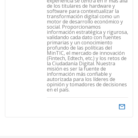
experiencia se centra en ir más allá
de los titulares de hardware y
software para contextualizar la
transformación digital como un
motor de desarrollo económico y
social. Proporcionamos
información estratégica y rigurosa,
validando cada dato con fuentes
primarias y un conocimiento
profundo de las políticas del
MinTIC, el mercado de innovación
(Fintech, Edtech, etc.) y los retos de
la Ciudadanía Digital. Nuestra
misión es ser la fuente de
información más confiable y
autorizada para los líderes de
opinión y tomadores de decisiones
en el país.
email