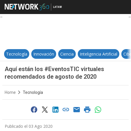
Aquí están los #EventosTIC virt
Tecnología
Innovación
Ciencia
Inteligencia Artificial
Cib
Aquí están los #EventosTIC virtuales
recomendados de agosto de 2020
Home
Tecnología
Publicado el 03 Ago 2020