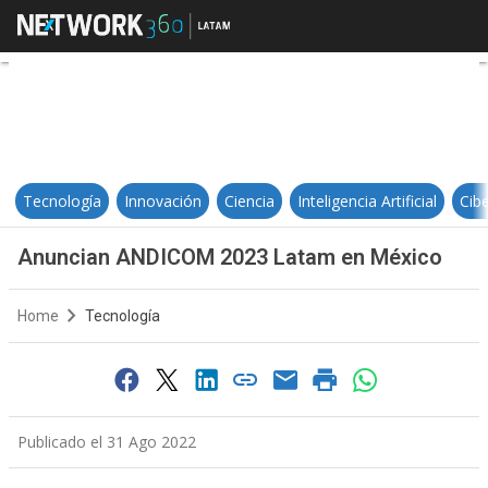
Anuncian ANDICOM 2023 Latam e
Tecnología
Innovación
Ciencia
Inteligencia Artificial
Cib
Anuncian ANDICOM 2023 Latam en México
Home
Tecnología
Publicado el 31 Ago 2022