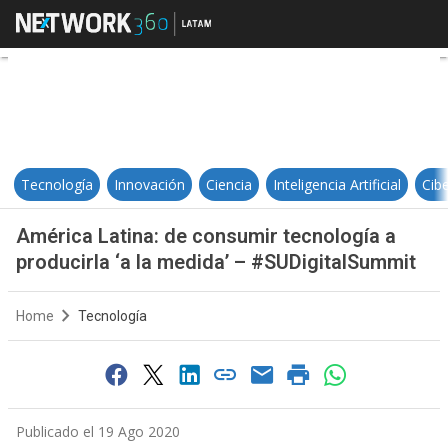
América Latina: de consumir tecno
Tecnología
Innovación
Ciencia
Inteligencia Artificial
Cib
América Latina: de consumir tecnología a
producirla ‘a la medida’ – #SUDigitalSummit
Home
Tecnología
Publicado el 19 Ago 2020