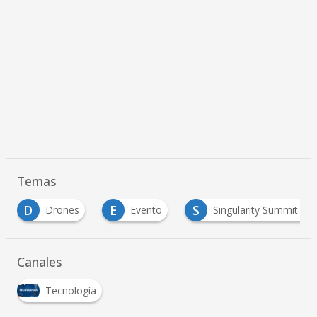
Temas
E
S
rones
Evento
Singularity Summit Colombia
…
Canales
Tecnología