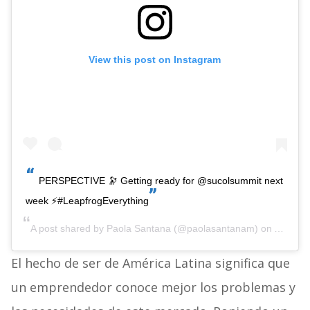
View this post on Instagram
PERSPECTIVE 🔭 Getting ready for @sucolsummit next
week ⚡️#LeapfrogEverything
A post shared by
Paola Santana
(@paolasantanam) on
Aug 14,
El hecho de ser de América Latina significa que
un emprendedor conoce mejor los problemas y