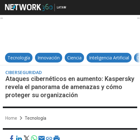
Ataques cibernéticos en aumento
Tecnología
Innovación
Ciencia
Inteligencia Artificial
C
CIBERSEGURIDAD
Ataques cibernéticos en aumento: Kaspersky
revela el panorama de amenazas y cómo
proteger su organización
Home
Tecnología