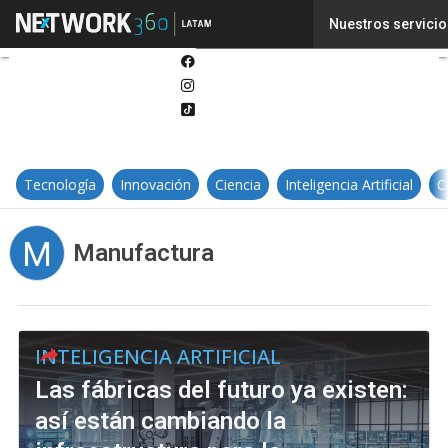
Twitter
Nuestros servicio
Linkedin
Facebook
Instagram
Tiktok
Tecnología
Innovación
Ciencia
Inteligencia Artificial
C
M
Manufactura
INTELIGENCIA ARTIFICIAL
Las fábricas del futuro ya existen:
así están cambiando la