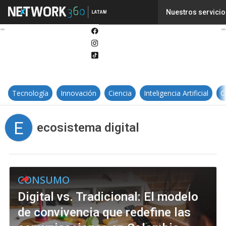
Twitter
Nuestros servicio
Linkedin
Facebook
Instagram
Tiktok
Tecnología
Innovación
Ciencia
Inteligencia Artificial
C
E
ecosistema digital
CONSUMO
Digital vs. Tradicional: El modelo
de convivencia que redefine las