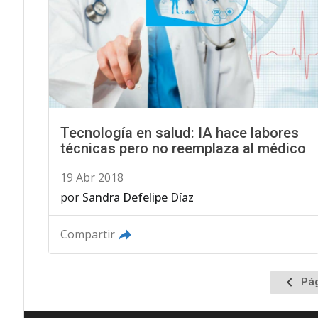
Tecnología en salud: IA hace labores
técnicas pero no reemplaza al médico
19 Abr 2018
por
Sandra Defelipe Díaz
Compartir
Ir
Pág
a
la