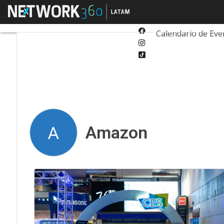
Twitter
Menú
Tecnología
Inn
Linkedin
Facebook
Calendario de Eve
Instagram
Tiktok
Amazon
A