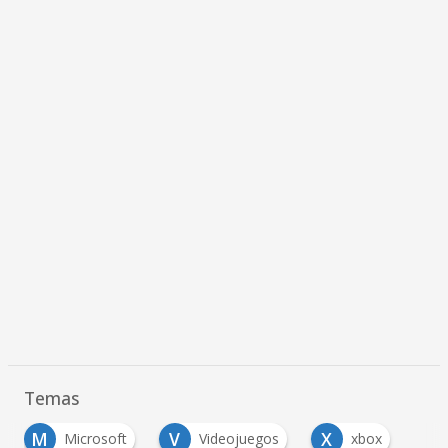
Temas
M
V
X
Microsoft
Videojuegos
xbox