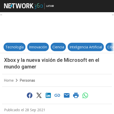
Xbox y la nueva visión de Micros
Tecnología
Innovación
Ciencia
Inteligencia Artificial
Cib
Xbox y la nueva visión de Microsoft en el
mundo gamer
Home
Personas
Publicado el 28 Sep 2021