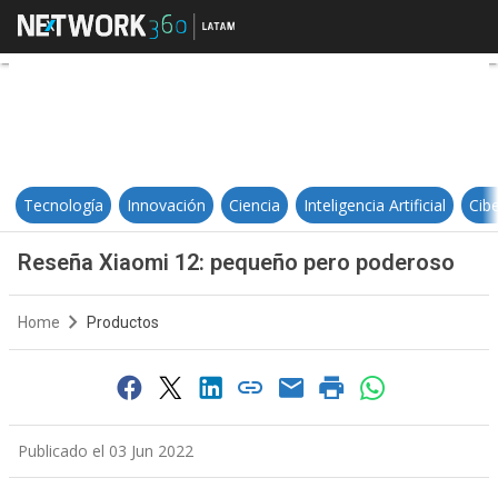
Reseña Xiaomi 12: pequeño pero
Tecnología
Innovación
Ciencia
Inteligencia Artificial
Cib
Reseña Xiaomi 12: pequeño pero poderoso
Home
Productos
Publicado el 03 Jun 2022