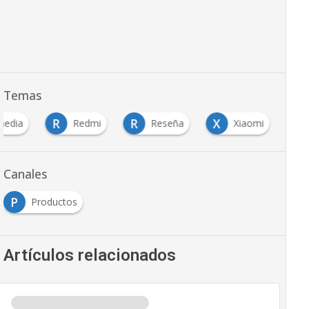
Temas
R
R
X
media
Redmi
Reseña
Xiaomi
Canales
P
Productos
Artículos relacionados