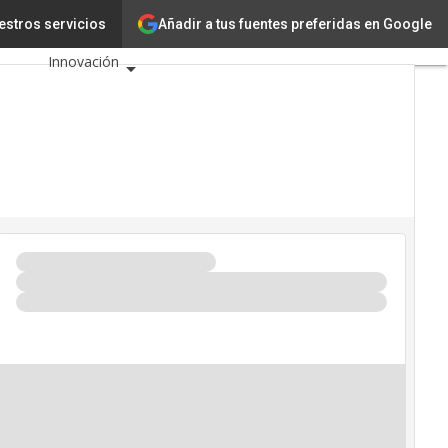
Añadir a tus fuentes preferidas en Google
 justo
estros servicios
Tecnología
Innovación
Ciencia
Inteligencia
Artificial
Ciberseguridad
Calendario de
Eventos TIC 2026