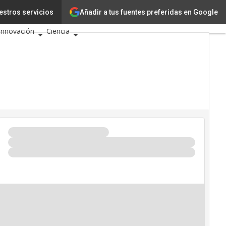
Añadir a tus fuentes preferidas en Google
estros servicios
Tecnología
Innovación
Ciencia
Inteligencia Artificial
Ciberseguridad
Calendario de Eventos TIC
2026