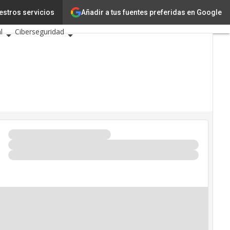
Añadir a tus fuentes preferidas en Google
ovación
estros servicios
Ciencia
l
Ciberseguridad
ntos TIC 2026