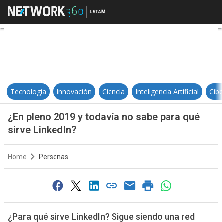
¿En pleno 2019 y todavía no sabe 
Tecnología
Innovación
Ciencia
Inteligencia Artificial
Cib
¿En pleno 2019 y todavía no sabe para qué
sirve LinkedIn?
Home
Personas
¿Para qué sirve LinkedIn? Sigue siendo una red