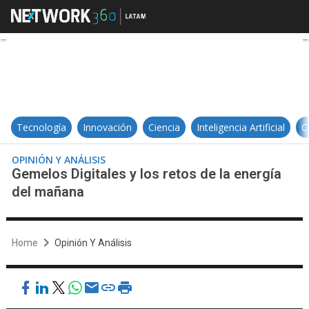
Gemelos Digitales y los retos de 
Tecnología
Innovación
Ciencia
Inteligencia Artificial
C
OPINIÓN Y ANÁLISIS
Gemelos Digitales y los retos de la energía
del mañana
Home
Opinión Y Análisis