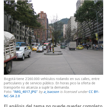
Bogotá tiene 2’260.000 vehículos rodando en sus calles, entre
particulares y de servicio público. En horas pico la oferta de
transporte no alcanza a suplir la demanda.
Foto:
“IMG_4017.JPG”
by
a_isacson
is licensed under
CC BY-
NC-SA 2.0
El análisis del tema no puede quedar completo