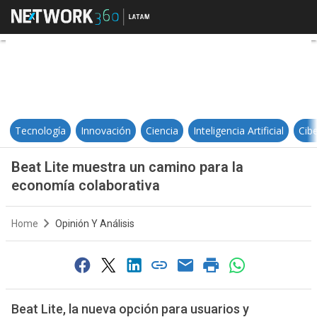
Beat Lite muestra un camino para
Tecnología
Innovación
Ciencia
Inteligencia Artificial
Cib
Beat Lite muestra un camino para la
economía colaborativa
Home
Opinión Y Análisis
Beat Lite, la nueva opción para usuarios y