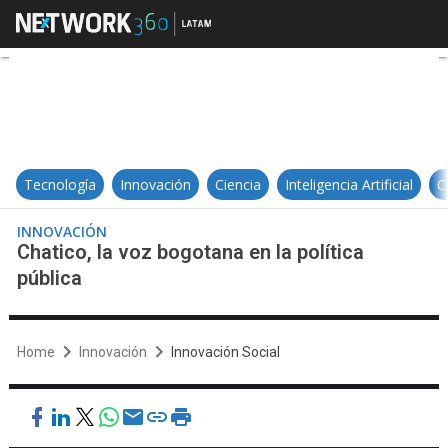
Chatico, la voz bogotana en la polí
Tecnología
Innovación
Ciencia
Inteligencia Artificial
C
INNOVACIÓN
Chatico, la voz bogotana en la política
pública
Home
Innovación
Innovación Social