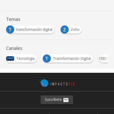
Temas
T
Z
transformación digital
Zoho
…
Canales
T
Tecnología
Transformación Digital
Zo
Suscríbete