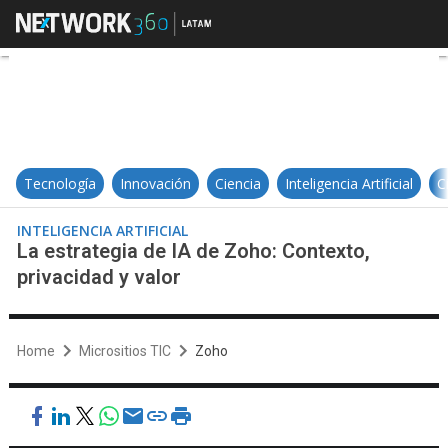
La estrategia de IA de Zoho: Conte
Tecnología
Innovación
Ciencia
Inteligencia Artificial
C
INTELIGENCIA ARTIFICIAL
La estrategia de IA de Zoho: Contexto,
privacidad y valor
Home
Micrositios TIC
Zoho