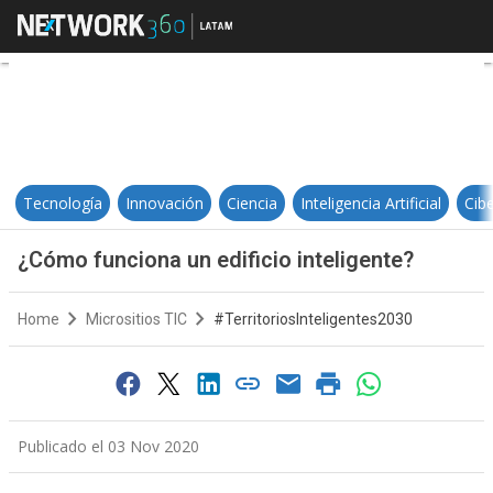
¿Cómo funciona un edificio inteli
Tecnología
Innovación
Ciencia
Inteligencia Artificial
Cib
¿Cómo funciona un edificio inteligente?
Home
Micrositios TIC
#TerritoriosInteligentes2030
Publicado el 03 Nov 2020