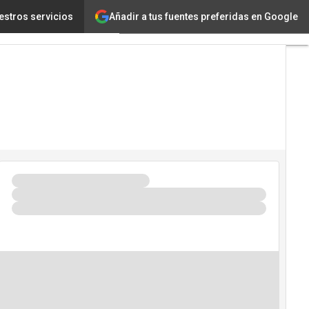
Añadir a tus fuentes preferidas en Google
Germán López, CCIT
estros servicios
Tecnología
Innovación
Ciencia
Inteligencia
Artificial
Ciberseguridad
Calendario
de
Eventos
TIC 2026