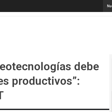
otecnologías debe llegar a más sectores productivos”: 
Nu
geotecnologías debe
es productivos”:
T