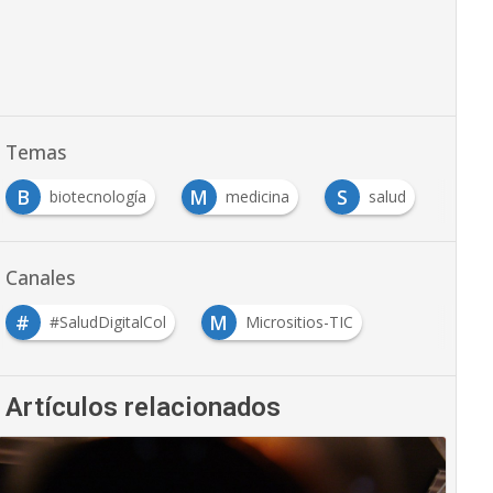
Temas
B
M
S
biotecnología
medicina
salud
Canales
#
M
#SaludDigitalCol
Micrositios-TIC
Artículos relacionados