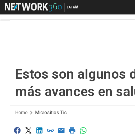
Menú
Estos son algunos de 
Estos son algunos d
más avances en salu
Home
Micrositios Tic