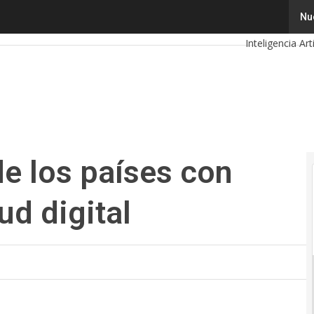
los países con más avances en salud digital
Tecnología
Nu
Inteligencia Arti
Ciberseguridad
Calendario de 
e los países con
d digital