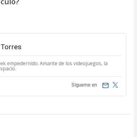
ículo?
Torres
eek empedernido. Amante de los videojuegos, la
espacio.
email
Sígueme en