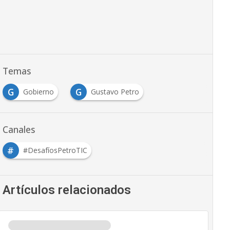
Temas
G
G
Gobierno
Gustavo Petro
Canales
#
#DesafíosPetroTIC
Artículos relacionados