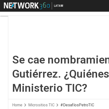
Menú
Se cae nombramiento 
Se cae nombramien
Gutiérrez. ¿Quiénes
Ministerio TIC?
Home
Micrositios TIC
#DesafíosPetroTIC