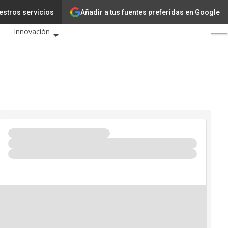
Añadir a tus fuentes preferidas en Google
TIC?
estros servicios
Tecnología
Innovación
Ciencia
Inteligencia Artificial
Ciberseguridad
Calendario de Eventos
TIC 2026