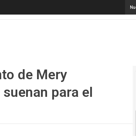
de Mery Gutiérrez. ¿Quiénes suenan para el Ministerio 
Nu
to de Mery
 suenan para el