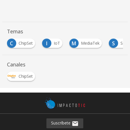
Temas
I
M
S
S
IoT
MediaTek
Smartphone
Canales
ChipSet
Suscríbete