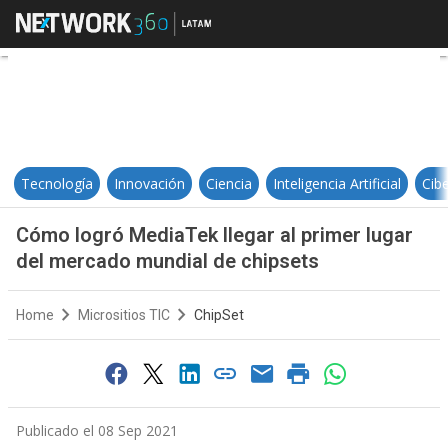
Cómo logró MediaTek llegar al pr
Tecnología
Innovación
Ciencia
Inteligencia Artificial
Cib
Cómo logró MediaTek llegar al primer lugar
del mercado mundial de chipsets
Home
Micrositios TIC
ChipSet
Publicado el 08 Sep 2021