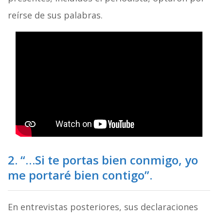
reírse de sus palabras.
2. “…Si te portas bien conmigo, yo
me portaré bien contigo”.
En entrevistas posteriores, sus declaraciones