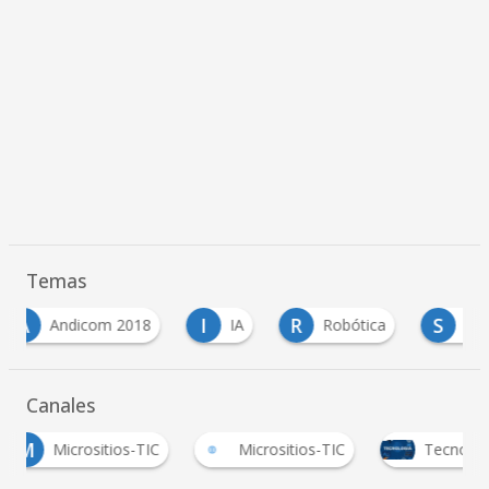
Temas
I
R
S
dicom 2018
IA
Robótica
Sophia
Canales
Micrositios-TIC
Micrositios-TIC
Tecnología