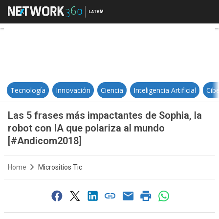
Las 5 frases más impactantes de 
Tecnología
Innovación
Ciencia
Inteligencia Artificial
Cib
Las 5 frases más impactantes de Sophia, la
robot con IA que polariza al mundo
[#Andicom2018]
Home
Micrositios Tic