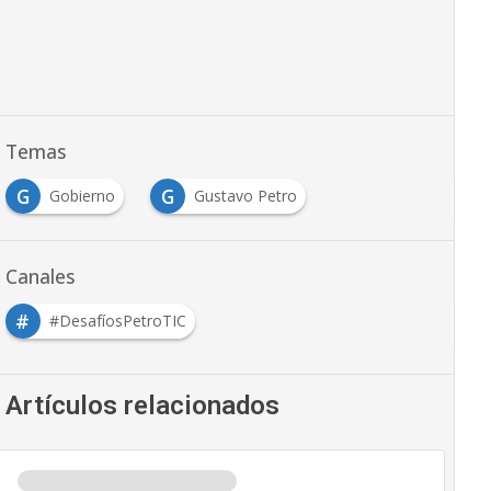
Temas
G
G
Gobierno
Gustavo Petro
Canales
#
#DesafíosPetroTIC
Artículos relacionados