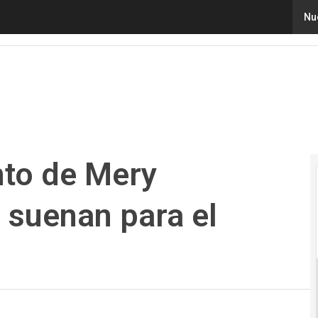
de Mery Gutiérrez. ¿Quiénes suenan para el Ministerio 
Nu
to de Mery
 suenan para el