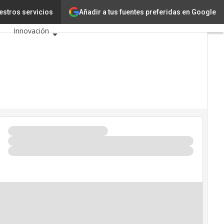
Añadir a tus fuentes preferidas en Google
TIC?
estros servicios
Tecnología
Innovación
Ciencia
Inteligencia Artificial
Ciberseguridad
Calendario de Eventos
TIC 2026