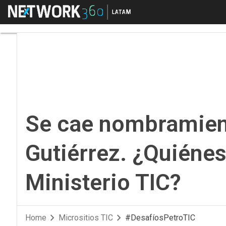
Menú
Se cae nombramiento 
Se cae nombramien
Gutiérrez. ¿Quiénes
Ministerio TIC?
Home
Micrositios TIC
#DesafíosPetroTIC