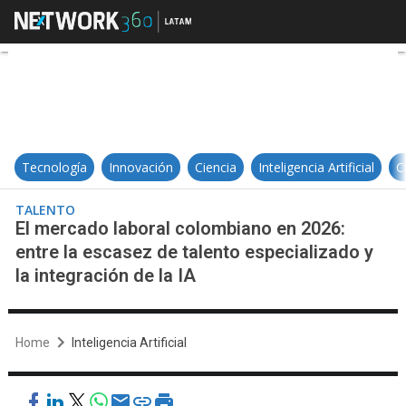
El mercado laboral colombiano en 2
Tecnología
Innovación
Ciencia
Inteligencia Artificial
C
TALENTO
El mercado laboral colombiano en 2026:
entre la escasez de talento especializado y
la integración de la IA
Home
Inteligencia Artificial