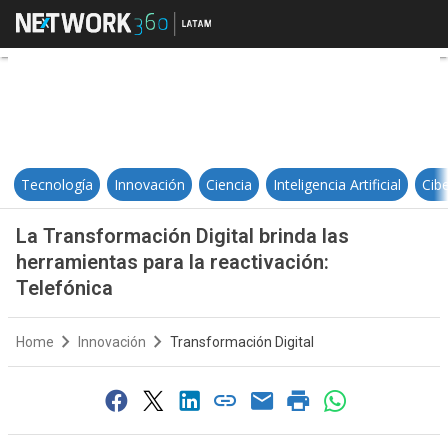
La Transformación Digital brinda l
Tecnología
Innovación
Ciencia
Inteligencia Artificial
Cib
La Transformación Digital brinda las
herramientas para la reactivación:
Telefónica
Home
Innovación
Transformación Digital