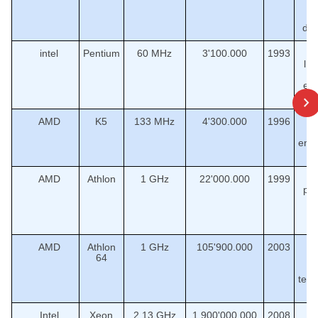
c
dir
intel
Pentium
60 MHz
3'100.000
1993
Pr
lín
exi
AMD
K5
133 MHz
4'300.000
1996
de
ent
AMD
Athlon
1 GHz
22'000.000
1999
pr
ba
AMD
Athlon
1 GHz
105'900.000
2003
64
p
ba
tecn
Intel
Xeon
2.13 GHz
1.900'000.000
2008