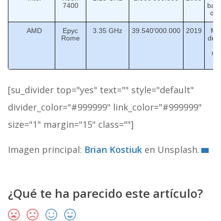
7400
barr
de 
AMD
Epyc
3.35 GHz
39.540'000.000
2019
Ma
Rome
de n
me
nú
[su_divider top="yes" text="" style="default"
divider_color="#999999" link_color="#999999"
size="1" margin="15" class=""]
Imagen principal:
Brian Kostiuk
en Unsplash.
¿Qué te ha parecido este artículo?