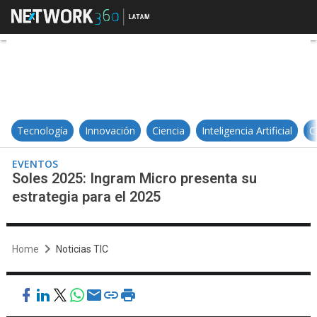
Soles 2025: Ingram Micro presenta
Tecnología
Innovación
Ciencia
Inteligencia Artificial
C
EVENTOS
Soles 2025: Ingram Micro presenta su
estrategia para el 2025
Home
Noticias TIC