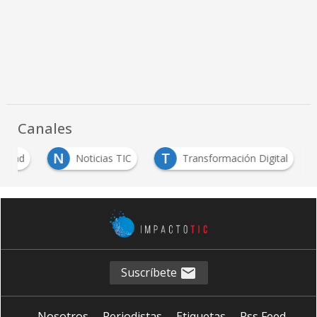
Canales
N
T
uridad
Noticias TIC
Transformación Digital
Suscríbete
Nosotros
Periodistas
Etiquetas
Rss Feed