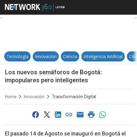
Los nuevos semáforos de Bogotá:
Tecnología
Innovación
Ciencia
Inteligencia Artificial
Cib
Los nuevos semáforos de Bogotá:
impopulares pero inteligentes
Home
Innovación
Transformación Digital
El pasado 14 de Agosto se inauguró en Bogotá el