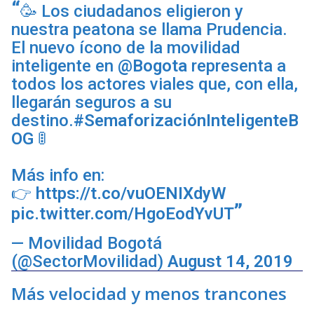
🥳 Los ciudadanos eligieron y
nuestra peatona se llama Prudencia.
El nuevo ícono de la movilidad
inteligente en
@Bogota
representa a
todos los actores viales que, con ella,
llegarán seguros a su
destino.
#SemaforizaciónInteligenteB
OG
🚦
Más info en:
👉
https://t.co/vuOENIXdyW
pic.twitter.com/HgoEodYvUT
— Movilidad Bogotá
(@SectorMovilidad)
August 14, 2019
Más velocidad y menos trancones