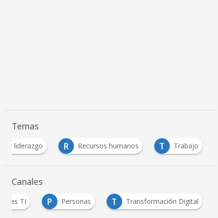
Temas
L
R
T
liderazgo
Recursos humanos
Trabajo
Canales
P
T
íderes TI
Personas
Transformación Digital