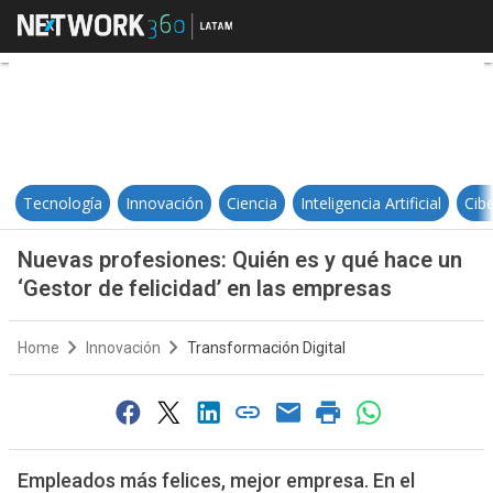
Nuevas profesiones: Quién es y q
Tecnología
Innovación
Ciencia
Inteligencia Artificial
Cib
Nuevas profesiones: Quién es y qué hace un
‘Gestor de felicidad’ en las empresas
Home
Innovación
Transformación Digital
Empleados más felices, mejor empresa. En el